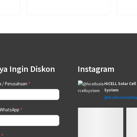
ya Ingin Diskon
Instagram
tact
 / Perusahaan
*
HiCELL Solar Cell
System
@hicellsolarcells
 WhatsApp
*
l
*