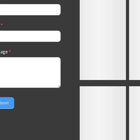
a
*
sage
*
bmit