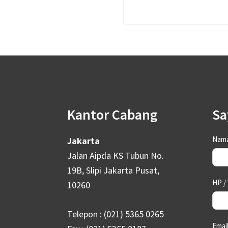
Footer
Kantor Cabang
Sa
Con
Nama
Jakarta
Us
Jalan Aipda KS Tubun No.
19B, Slipi Jakarta Pusat,
HP /
10260
Telepon : (021) 5365 0265
Emai