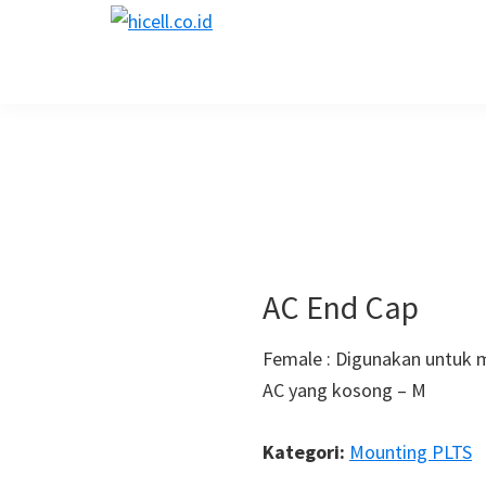
Skip
Skip
Skip
Skip
hicell.co.id
to
to
to
to
Harga
primary
main
primary
footer
PLTS
navigation
content
sidebar
AC End Cap
Female : Digunakan untuk 
AC yang kosong – M
Kategori:
Mounting PLTS